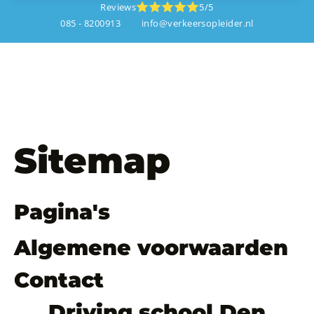
Reviews
5/5
085 - 8200913
info@verkeersopleider.nl
Sitemap
Pagina's
Algemene voorwaarden
Contact
Driving school Den