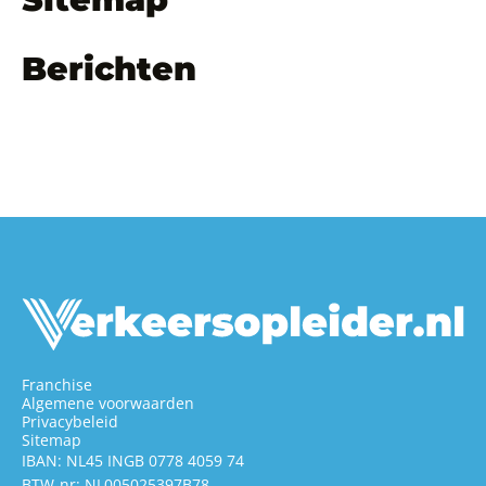
Berichten
Franchise
Algemene voorwaarden
Privacybeleid
Sitemap
IBAN: NL45 INGB 0778 4059 74
BTW-nr: NL005025397B78