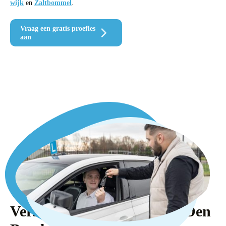
wijk
en
Zaltbommel
.
Vraag een gratis proefles
aan
Verschillende rijscholen in Den