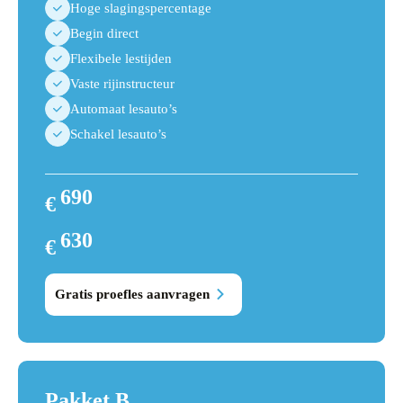
Hoge slagingspercentage
Begin direct
Flexibele lestijden
Vaste rijinstructeur
Automaat lesauto’s
Schakel lesauto’s
690
€
720
630
€
690
Gratis proefles aanvragen
Pakket B