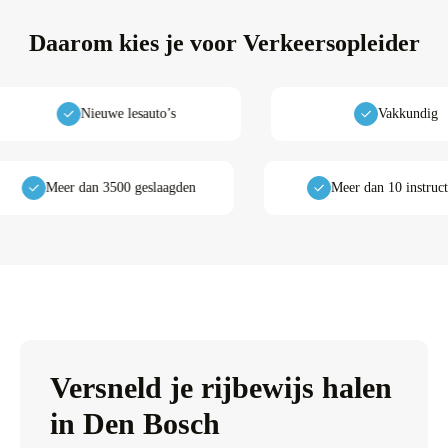
Daarom kies je voor
Verkeersopleider
Nieuwe lesauto’s
Vakkundig
t
Meer dan 3500 geslaagden
Meer dan
Versneld je rijbewijs halen
in Den Bosch