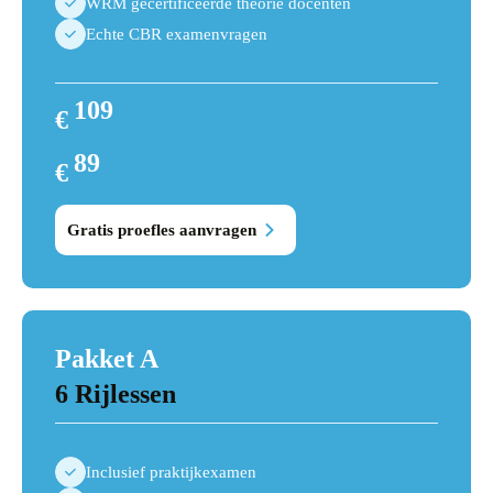
WRM gecertificeerde theorie docenten
Echte CBR examenvragen
109
€
109
89
€
89
Gratis proefles aanvragen
Pakket A
6 Rijlessen
Inclusief praktijkexamen